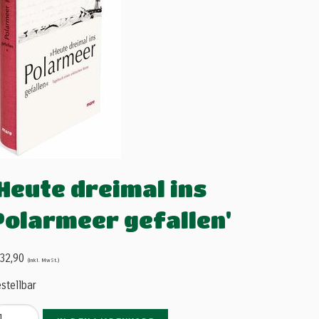
'Heute dreimal ins
Polarmeer gefallen'
32,90
(inkl. MwSt.)
stellbar