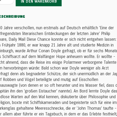
IN DEN WARENKORB
ESCHREIBUNG
0 Jahre verschollen, nun erstmals auf Deutsch erhältlich 'Eine der
fregendsten literarischen Entdeckungen der letzten Jahre' Philip
are, Daily Mail Diese Chance konnte er sich nicht entgehen lassen:
 Frühjahr 1880, er war knapp 21 Jahre alt und studierte Medizin in
inburgh, wurde Arthur Conan Doyle gefragt, ob er für sechs Monat
s Schiffsarzt auf dem Walfänger Hope anheuern wollte. Er wollte -
cht ahnend, dass die Reise ins eisige Polarmeer verborgene Talente
m hervorbringen würde: Bald schon war Doyle weniger als Arzt
fragt denn als begnadeter Schütze, der sich unermüdlich an der Ja
f Robben und Vögel beteiligte und mutig auf Eisschollen
nauswagte (von denen er so oft herunter und ins Wasser fiel, dass 
pitän ihn den 'großen Eistaucher' nannte). An Bord lernte Doyle da
dlose Warten auf den Wal kennen, diskutierte über Philosophie und
ligion, boxte mit Schiffskameraden und begeisterte sich für eine im
rkenglas gehaltene Meeresschnecke, die er 'John Thomas' taufte -
r allem aber führte er ein Tagebuch, in dem er das Erlebte festhielt