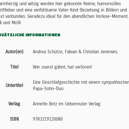
rmherzig und witzig werden hier gekonnte Reime, humorvolles
ttfieber und eine einfühlsame Vater-Kind-Beziehung in Bildern und
xt verbunden. Geradezu ideal für den abendlichen Vorlese-Moment.
li und Molli
USÄTZLICHE INFORMATIONEN
Autor(en)
Andrea Schütze, Fabian & Christian Jeremies,
Titel
Wer zuerst gähnt, hat verloren!
Eine Einschlafgeschichte mit einem sympathische
Untertitel
Papa-Sohn-Duo
Verlag
Annette Betz im Ueberreuter Verlag
ISBN
9783219120080