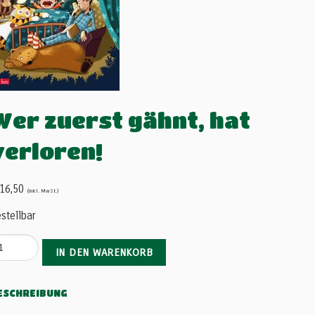
Wer zuerst gähnt, hat
verloren!
16,50
(inkl. MwSt.)
stellbar
IN DEN WARENKORB
ESCHREIBUNG